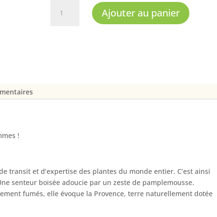
quantité
Ajouter au panier
de
Eau
de
toilette
L'Òme
Zeste
de
émentaires
Vétiver
emmes !
de transit et d’expertise des plantes du monde entier. C’est ainsi
s. Une senteur boisée adoucie par un zeste de pamplemousse.
tement fumés, elle évoque la Provence, terre naturellement dotée