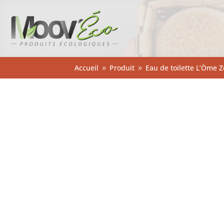
Accueil
Produit
Eau de toilette L’Òme Z
9
9