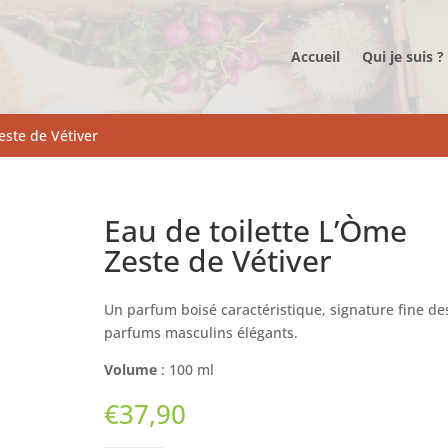
Accueil
Qui je suis ?
este de Vétiver
Eau de toilette L’Òme
Zeste de Vétiver
Un parfum boisé caractéristique, signature fine de
parfums masculins élégants.
Volume
: 100 ml
€
37,90