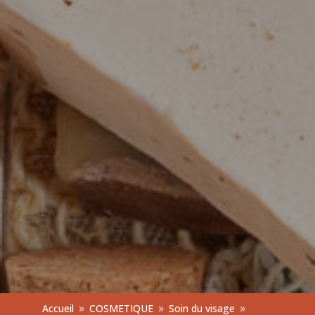
Accueil
COSMETIQUE
Soin du visage
9
9
9