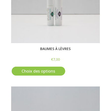
BAUMES À LÈVRES
€
7,00
Ce
produit
Choix des options
a
plusieurs
variations.
Les
options
peuvent
être