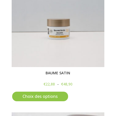
choisies
sur
la
page
du
produit
BAUME SATIN
Plage
€
22,88
–
€
48,90
Ce
de
produit
prix :
Choix des options
a
€22,88
plusieurs
à
variations.
€48,90