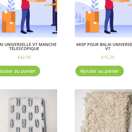
choisies
sur
la
page
du
produit
AI UNIVERSELLE V7 MANCHE
MOP POUR BALAI UNIVERS
TÉLESCOPIQUE
V7
€
42,00
€
15,20
jouter au panier
Ajouter au panier