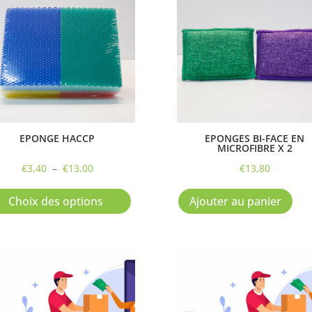
EPONGE HACCP
EPONGES BI-FACE EN
MICROFIBRE X 2
Plage
€
3,40
–
€
13,00
€
13,80
de
Ce
prix :
produit
Choix des options
Ajouter au panier
€3,40
a
à
plusieurs
€13,00
variations.
Les
options
peuvent
être