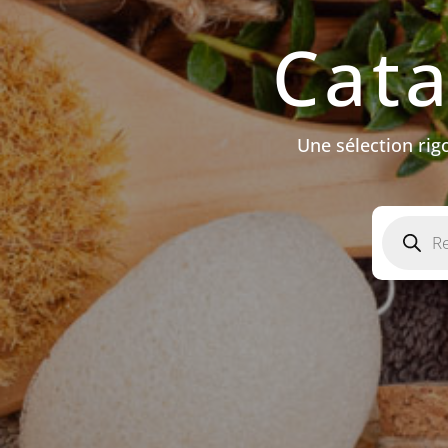
Cat
Une sélection ri
Recherch
de
produits