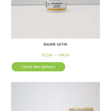
BAUME SATIN
Plage
€
22,88
–
€
48,90
Ce
de
produit
prix :
Choix des options
a
€22,88
plusieurs
à
variations.
€48,90
Les
options
peuvent
être