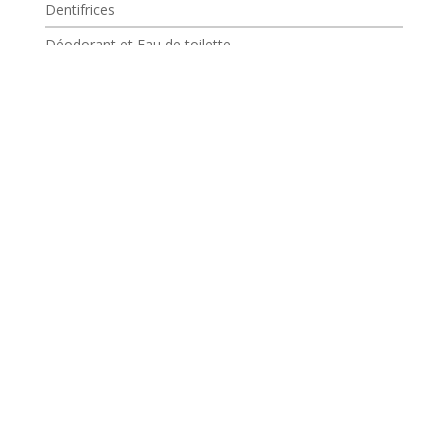
Dentifrices
Déodorant et Eau de toilette
Gel douche
Savon
Soin
Soin du visage
La toilette
Les crèmes
SOS imperfections
BIEN ETRE
Confort
Berthe et moi
Femme