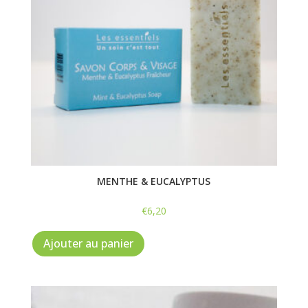
choisies
sur
la
page
du
produit
MENTHE & EUCALYPTUS
€
6,20
Ajouter au panier