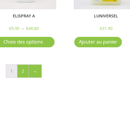
ELISPRAY A
LUNIVERSEL
Plage
€
9,90
–
€
48,80
€
31,90
de
Ce
prix :
produit
Choix des options
Ajouter au panier
€9,90
a
à
plusieurs
€48,80
variations.
Les
1
2
→
options
peuvent
être
choisies
sur
la
page
du
produit