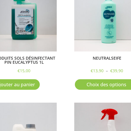
ODUITS SOLS DÉSINFECTANT
NEUTRALSEIFE
PIN EUCALYPTUS 1L
Pla
€
15,00
€
13,90
–
€
39,90
de
prix
jouter au panier
Choix des options
€13
à
€39