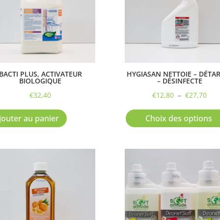
BACTI PLUS, ACTIVATEUR
HYGIASAN NETTOIE – DÉTA
BIOLOGIQUE
– DÉSINFECTE
Pla
€
32,40
€
12,80
–
€
27,70
de
prix
jouter au panier
Choix des options
€12
à
€27