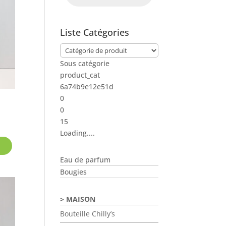
Liste Catégories
Sous catégorie
product_cat
6a74b9e12e51d
0
0
ge
15
Ce
Loading....
 :
produit
,90
a
Eau de parfum
plusieurs
Bougies
,90
variations.
Les
MAISON
options
Bouteille Chilly’s
peuvent
être