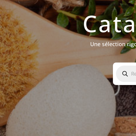
Cat
Une sélection ri
Recherch
de
produits