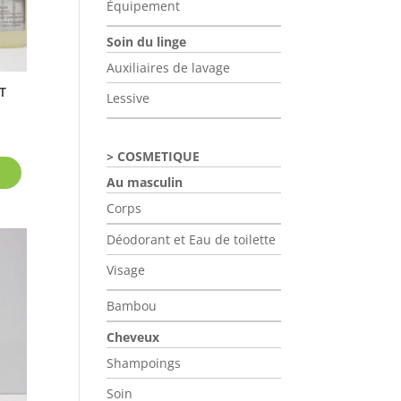
Équipement
la
page
Soin du linge
du
Auxiliaires de lavage
produit
T
Lessive
Ce
COSMETIQUE
produit
Au masculin
a
Corps
plusieurs
variations.
Déodorant et Eau de toilette
Les
Visage
options
peuvent
Bambou
être
choisies
Cheveux
sur
Shampoings
la
Soin
page