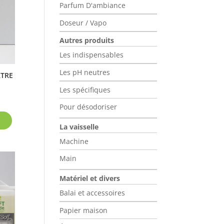
Parfum D'ambiance
choisies
sur
Doseur / Vapo
la
Autres produits
page
Les indispensables
du
produit
Les pH neutres
RTRE
Les spécifiques
ge
Pour désodoriser
Ce
 :
produit
La vaisselle
,80
a
Machine
plusieurs
,70
variations.
Main
Les
options
Matériel et divers
peuvent
Balai et accessoires
être
Papier maison
choisies
sur