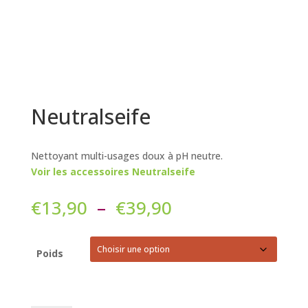
Neutralseife
Nettoyant multi-usages doux à pH neutre.
Voir les accessoires Neutralseife
Plage
€
13,90
–
€
39,90
de
prix :
€13,90
Poids
à
€39,90