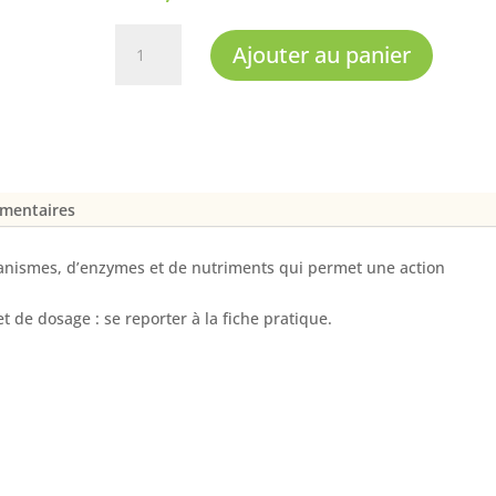
quantité
Ajouter au panier
de
Bacti
plus,
activateur
biologique
émentaires
ganismes, d’enzymes et de nutriments qui permet une action
et de dosage : se reporter à la fiche pratique.