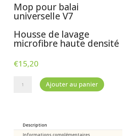
Mop pour balai
universelle V7
Housse de lavage
microfibre haute densité
€
15,20
quantité
Ajouter au panier
de
Mop
pour
balai
universelle
V7
Description
Informations complémentaires