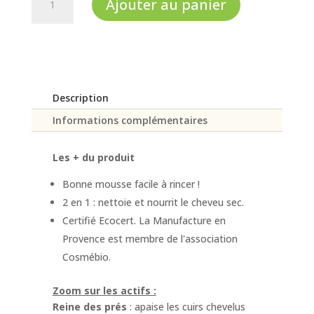
Ajouter au panier
de
Shampoing
cheveux
secs
Description
Informations complémentaires
Les + du produit
Bonne mousse facile à rincer !
2 en 1 : nettoie et nourrit le cheveu sec.
Certifié Ecocert. La Manufacture en
Provence est membre de l'association
Cosmébio.
Zoom sur les actifs :
Reine des prés
: apaise les cuirs chevelus