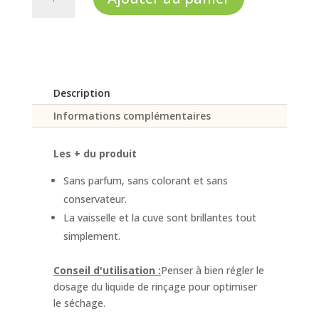
de
Liquide
de
rinçage
lave-
vaisselle
Description
Informations complémentaires
Les + du produit
Sans parfum, sans colorant et sans
conservateur.
La vaisselle et la cuve sont brillantes tout
simplement.
Conseil d'utilisation :
Penser à bien régler le
dosage du liquide de rinçage pour optimiser
le séchage.