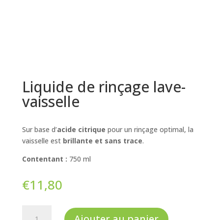
Liquide de rinçage lave-
vaisselle
Sur base d’
acide citrique
pour un rinçage optimal, la
vaisselle est
brillante et sans trace
.
Contentant :
750 ml
€
11,80
quantité
Ajouter au panier