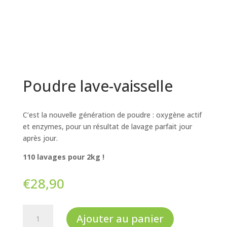
Poudre lave-vaisselle
C’est la nouvelle génération de poudre : oxygène actif
et enzymes, pour un résultat de lavage parfait jour
après jour.
110 lavages pour 2kg !
€
28,90
quantité
Ajouter au panier
de