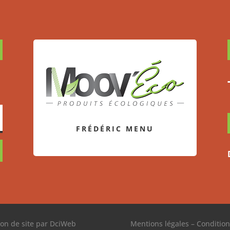
FRÉDÉRIC MENU
ion de site par DciWeb
Mentions légales
–
Condition