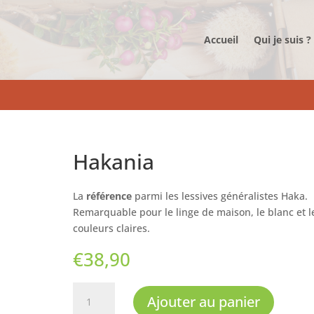
Accueil
Qui je suis ?
Hakania
La
référence
parmi les lessives généralistes Haka.
Remarquable pour le linge de maison, le blanc et l
couleurs claires.
€
38,90
quantité
Ajouter au panier
de