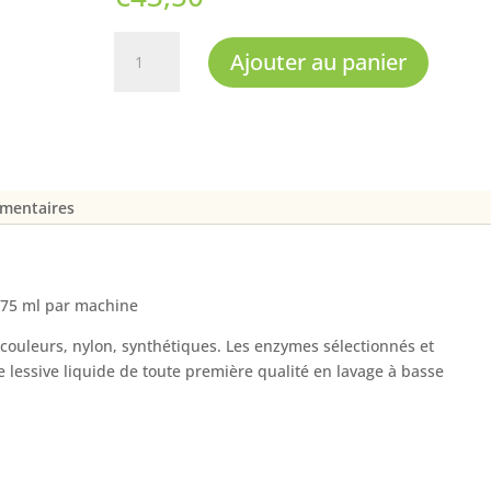
quantité
Ajouter au panier
de
Lessive
liquide
enzymatique
super
active
émentaires
ORLAV
5L
à 75 ml par machine
couleurs, nylon, synthétiques. Les enzymes sélectionnés et
 lessive liquide de toute première qualité en lavage à basse