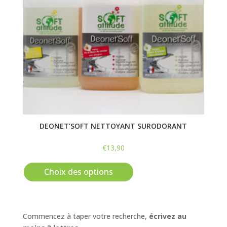
DEONET’SOFT NETTOYANT SURODORANT
€
13,90
Ce
produit
Choix des options
a
plusieurs
variations.
Commencez à taper votre recherche,
écrivez au
Les