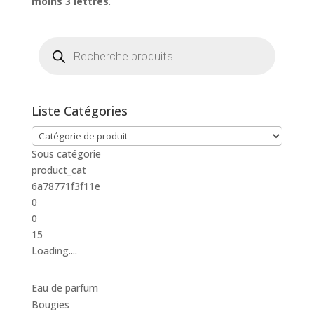
moins 3 lettres
.
options
peuvent
être
Recherche
de
choisies
produits
sur
la
page
Liste Catégories
du
produit
Sous catégorie
product_cat
6a78771f3f11e
0
0
15
Loading....
Eau de parfum
Bougies