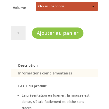
prix :
€10,50
Volume
à
€19,80
quantité
Ajouter au panier
de
Mousse
nettoyante
universelle
Neutralseife
Description
Informations complémentaires
Les + du produit
La présentation en foamer : la mousse est
dense, s'étale facilement et sèche sans
traces.