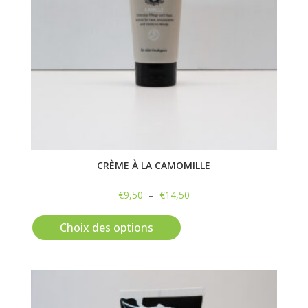
sur
la
page
du
produit
CRÈME À LA CAMOMILLE
Plage
€
9,50
–
€
14,50
Ce
de
produit
prix :
Choix des options
a
€9,50
plusieurs
à
variations.
€14,50
Les
options