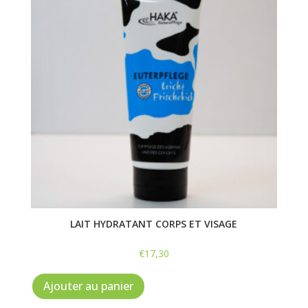
peuvent
être
choisies
sur
la
page
du
produit
LAIT HYDRATANT CORPS ET VISAGE
€
17,30
Ajouter au panier