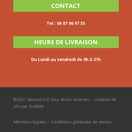
CONTACT
Tel :
06 87 06 97 55
HEURE DE LIVRAISON
Du Lundi au vendredi
de 9h à 21h
©2021 Mooveco.fr tous droits réservés –
Création de
site par DciWeb
Mentions légales
–
Conditions générales de ventes