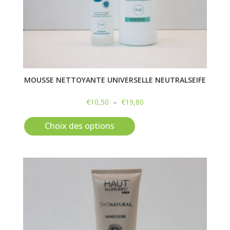
MOUSSE NETTOYANTE UNIVERSELLE NEUTRALSEIFE
Plage
€
10,50
–
€
19,80
Ce
de
produit
prix :
Choix des options
a
€10,50
plusieurs
à
variations.
€19,80
Les
options
peuvent
être
choisies